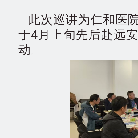
此次巡讲为仁和医
于4月上旬先后赴远
动。