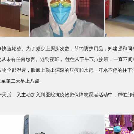
速轮替。为了减少上厕所次数，节约防护用品，郑建强和同
他从未有任何怨言。遇到夜班， 往往从下午五点接班，一直不间
衣物全部湿透，脸颊上勒出深深的压痕和水疱，汗水不停的往下
直至第二天早上八点。
后，又主动加入到医院抗疫物资保障志愿者活动中，帮忙卸