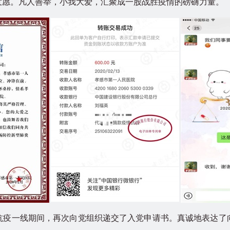
意愿。凡人善举，小我大爱，汇聚成一股战胜疫情的磅礴力量。
一线期间，再次向党组织递交了入党申请书。真诚地表达了