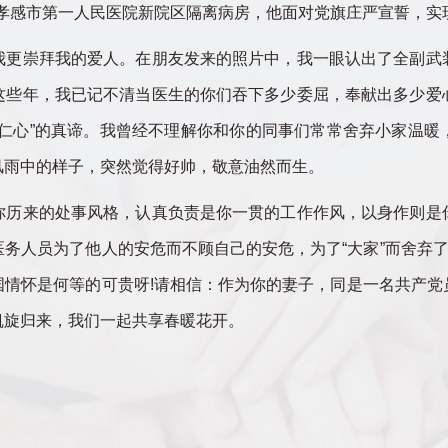
，在孝感市第一人民医院新院区隔离病房，他面对党旗庄严宣誓，实
崇拜我的爱人。在朋友发来的照片中，我一眼认出了全副武
这些年，我已记不清当医生的你们吞下多少委屈，奉献出多少爱
者仁心”的真谛。我曾经不理解你和你的同事们常常舍弃小家温暖
风雨中的样子，突然觉得好帅，敬意油然而生。
来的处事风格，认真负责是你一贯的工作作风，以身作则是
务人员为了他人的安危而不顾自己的安危，为了“大家”而舍弃了
国情怀是何等的可贵呀!请相信：作为你的妻子，同是一名共产党
凯旋归来，我们一起共享春暖花开。