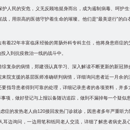
人民的安危，义无反顾地挺身而出，成为遏制病毒、呵护生命
宣战，用崇高的医德守护着生命的璀璨。他们是“最美逆行”的白
着22年丰富临床经验的胃肠外科专科主任，他将身患癌症的
地投入到抗疫救治一线的战斗中。
复杂的病情，郑建强认真学习、深入解读不断更新的新冠肺
院来院支援的基层医师准确研判病情，详细询问患者近一月余的
还要指导患者得到可靠的处理，详细记录患者的各项资料，并多
等事项，做好登记与上报以备随访追踪，做到不漏掉每一个疑似
虑症的发热老人由120接回发热门诊就诊，因患者多年严重听
人耳边询问，一边用笔和纸同老人交流，详细了解患者病史及